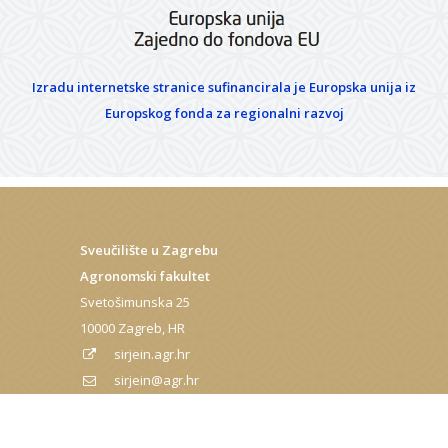
Izradu internetske stranice sufinancirala je Europska unija iz
Europskog fonda za regionalni razvoj
Sveučilište u Zagrebu
Agronomski fakultet
Svetošimunska 25
10000 Zagreb, HR
sirjein.agr.hr
sirjein@agr.hr